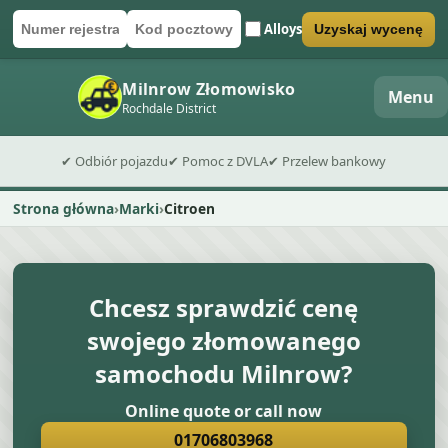
Alloys
Uzyskaj wycenę
Numer rejestracyjny
Kod pocztowy
Wyślij formularz wyceny
Milnrow Złomowisko
Menu
Rochdale District
✔ Odbiór pojazdu
✔ Pomoc z DVLA
✔ Przelew bankowy
Strona główna
Marki
Citroen
Chcesz sprawdzić cenę
swojego złomowanego
samochodu Milnrow?
Online quote or call now
01706803968