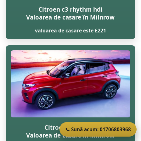
Citroen c3 rhythm hdi
Valoarea de casare în Milnrow
valoarea de casare este £221
Citroen c3 vtr 16v
📞 Sună acum: 01706803968
Valoarea de casare în Milnrow