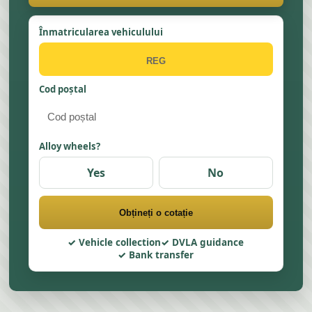
Înmatricularea vehiculului
Cod poștal
Alloy wheels?
Yes
No
Obțineți o cotație
Vehicle collection
DVLA guidance
Bank transfer