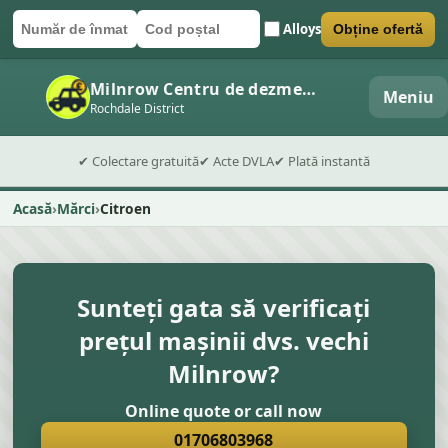
Alloys
Obține ofertă
Număr de înmatriculare
Cod poștal
Trimite formularul
Milnrow Centru de dezmembrări auto
Meniu
Rochdale District
✔ Colectare gratuită
✔ Acte DVLA
✔ Plată instantă
Acasă
Mărci
Citroen
Sunteți gata să verificați
prețul mașinii dvs. vechi
Milnrow?
Online quote or call now
01706803968