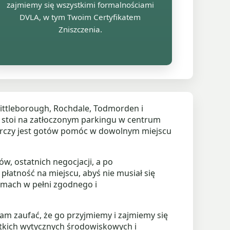
zajmiemy się wszystkimi formalnościami
DVLA, w tym Twoim Certyfikatem
Zniszczenia.
Littleborough, Rochdale, Todmorden i
 stoi na zatłoczonym parkingu w centrum
biorczy jest gotów pomóc w dowolnym miejscu
w, ostatnich negocjacji, a po
łatność na miejscu, abyś nie musiał się
amach w pełni zgodnego i
m zaufać, że go przyjmiemy i zajmiemy się
tkich wytycznych środowiskowych i