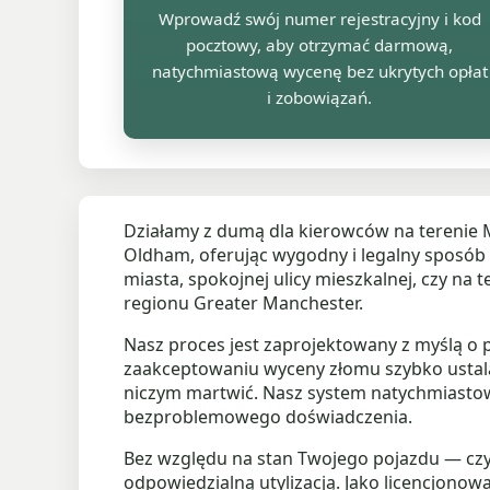
Wprowadź swój numer rejestracyjny i kod
pocztowy, aby otrzymać darmową,
natychmiastową wycenę bez ukrytych opłat
i zobowiązań.
Działamy z dumą dla kierowców na terenie M
Oldham, oferując wygodny i legalny sposób
miasta, spokojnej ulicy mieszkalnej, czy n
regionu Greater Manchester.
Nasz proces jest zaprojektowany z myślą o p
zaakceptowaniu wyceny złomu szybko ustalam
niczym martwić. Nasz system natychmiastow
bezproblemowego doświadczenia.
Bez względu na stan Twojego pojazdu — czy
odpowiedzialną utylizacją. Jako licencjo