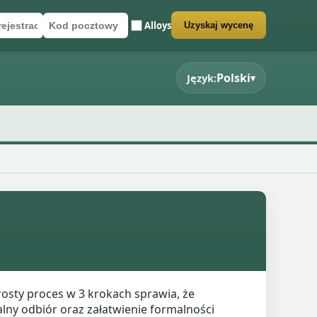
Alloys
Uzyskaj wycenę
rejestracyjny
cztowy
rmularz wyceny
Polski
Język:
▾
rosty proces w 3 krokach sprawia, że
lny odbiór oraz załatwienie formalności