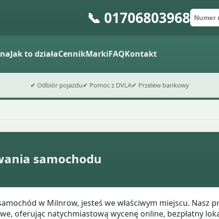
📞 01706803968
Numer 
Kod po
Wyślij fo
ena
Jak to działa
Cennik
Marki
FAQ
Kontakt
✔ Odbiór pojazdu
✔ Pomoc z DVLA
✔ Przelew bankowy
owania samochodu
j samochód w Milnrow, jesteś we właściwym miejscu. Nasz p
owe, oferując natychmiastową wycenę online, bezpłatny loka