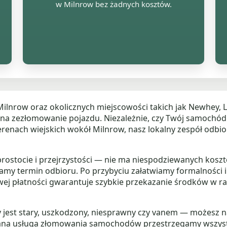
w Milnrow bez żadnych kosztów.
ilnrow oraz okolicznych miejscowości takich jak Newhey, 
 na zezłomowanie pojazdu. Niezależnie, czy Twój samochód
a terenach wiejskich wokół Milnrow, nasz lokalny zespół od
rostocie i przejrzystości — nie ma niespodziewanych kosztó
y termin odbioru. Po przybyciu załatwiamy formalności i p
ej płatności gwarantuje szybkie przekazanie środków w r
 jest stary, uszkodzony, niesprawny czy vanem — możesz na
nowana usługa złomowania samochodów przestrzegamy wszys