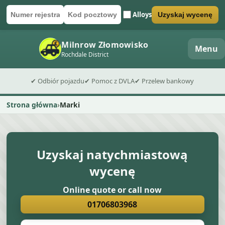
Alloys
Uzyskaj wycenę
Numer rejestracyjny
Kod pocztowy
Wyślij formularz wyceny
Milnrow Złomowisko
Menu
Rochdale District
✔ Odbiór pojazdu
✔ Pomoc z DVLA
✔ Przelew bankowy
Strona główna
Marki
Uzyskaj natychmiastową
wycenę
Online quote or call now
01706803968