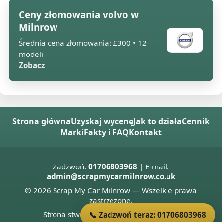
Ceny złomowania volvo w
Milnrow
Średnia cena złomowania: £300 • 12
modeli
Zobacz
Strona główna
Uzyskaj wycenę
Jak to działa
Cennik
Marki
Fakty i FAQ
Kontakt
Zadzwoń:
01706803968
| E-mail:
admin@scrapmycarmilnrow.co.uk
© 2026 Scrap My Car Milnrow — Wszelkie prawa
zastrzeżone.
Strona stworzona przez
Donnie Welsh
📞 Zadzwoń teraz: 01706803968