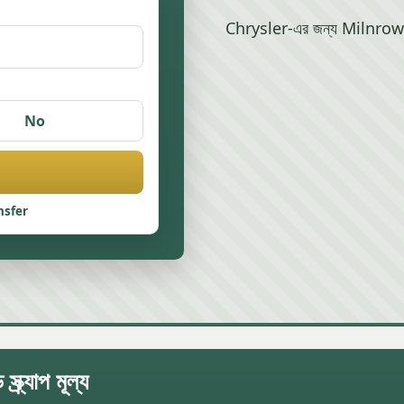
Chrysler-এর জন্য Milnrow-এ স্
No
nsfer
র্যাপ মূল্য