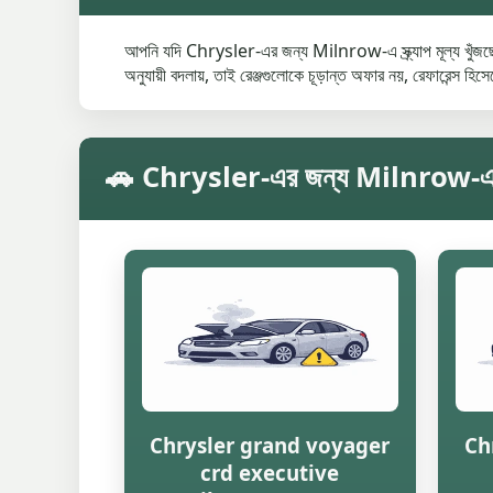
আপনি যদি Chrysler-এর জন্য Milnrow-এ স্ক্র্যাপ মূল্য খুঁজছেন
অনুযায়ী বদলায়, তাই রেঞ্জগুলোকে চূড়ান্ত অফার নয়, রেফারেন্স হিস
🚗 Chrysler-এর জন্য Milnrow-এ মডেল অ
Chrysler grand voyager
Ch
crd executive