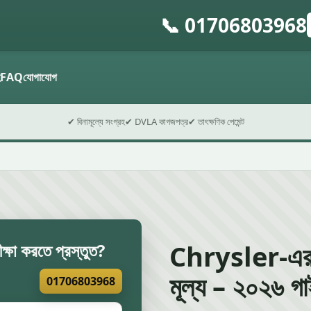
📞 01706803968
গ
ফ
হ
FAQ
যোগাযোগ
✔ বিনামূল্যে সংগ্রহ
✔ DVLA কাগজপত্র
✔ তাৎক্ষণিক পেমেন্ট
Chrysler-এর জ
ক্ষা করতে প্রস্তুত?
মূল্য – ২০২৬ গ
01706803968