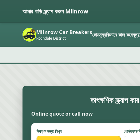
আমার গাড়ি স্ক্র্যাপ করুন Milnrow
Milnrow Car Breakers
হোম
মূল্য
কিভাবে কাজ করে
মূল্য
Rochdale District
তাৎক্ষণিক স্ক্র্যাপ ক
Online quote or call now
নিবন্ধন নম্বর লিখুন
পোস্টকোড ল