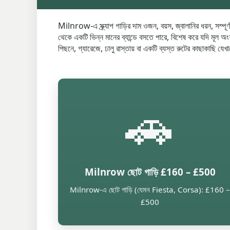
Milnrow-এ স্ক্র্যাপ গাড়ির দাম ওজন, বয়স, জ্বালানির ধরন, সম্পূ
থেকে একটি ভিন্ন মানের ব্যান্ডে বসতে পারে, বিশেষ করে যদি মূল অং
পিছনে, গ্যারেজে, ঢালু রাস্তায় বা একটি ব্যস্ত রুটের কাছাকাছি 
🚗
Milnrow ছোট গাড়ি £160 – £500
Milnrow-এ ছোট গাড়ি (যেমন Fiesta, Corsa): £160 –
£500