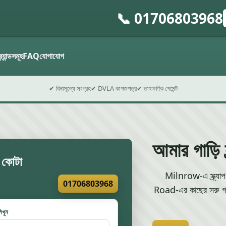
📞 01706803968
গ
ফ
ব্র্যান্ডসমূহ
FAQ
যোগাযোগ
✔ বিনামূল্যে সংগ্রহ
✔ DVLA কাগজপত্র
✔ তাৎক্ষণিক পেমেন্ট
আমার গাড়ি 
ার কোটা
Milnrow-এ স্ক্র্যাপ 
01706803968
Road-এর কাছের সরু গলি
িখুন