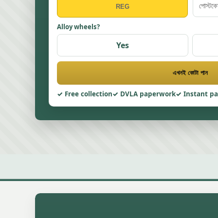
Alloy wheels?
Yes
এখনই কোটা পান
Free collection
DVLA paperwork
Instant p