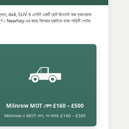
র্ণ ভ্যান, 4x4, SUV বা এস্টেট একটি ছোট ছিনতাই করা হ্যাচব্যাক
বপূর্ণ। Newhey-এর কাছে ক্লিয়ার ড্রাইভে থাকা গাড়িটি গেটের
🛻
Milnrow MOT ফেল £160 – £500
Milnrow-এ MOT ফেল, নন-রানার: £160 – £500