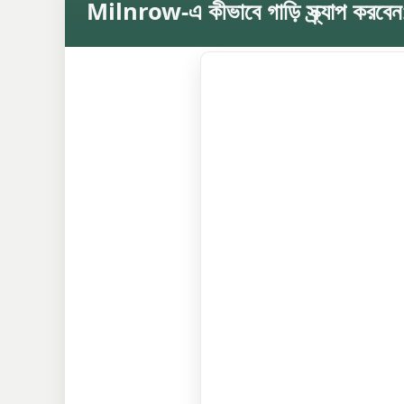
Milnrow-এ কীভাবে গাড়ি স্ক্র্যাপ করবে