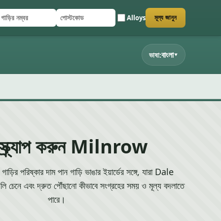
Alloys
মূল্য জানুন
াড়ির নম্বর
পোস্টকোড
র্ম জমা দিন
বাংলা
ভাষা:
▾
স্ক্র্যাপ করুন Milnrow
গাড়ির পরিষ্কার দাম পান গাড়ি ভাঙার ইয়ার্ডের সঙ্গে, যারা Dale
 চেনে এবং দ্রুত পৌঁছানো কীভাবে সংগ্রহের সময় ও মূল্য বদলাতে
পারে।