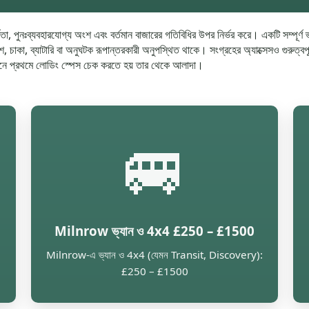
র্ণতা, পুনঃব্যবহারযোগ্য অংশ এবং বর্তমান বাজারের গতিবিধির উপর নির্ভর করে। একটি সম্পূ
শ, চাকা, ব্যাটারি বা অনুঘটক রূপান্তরকারী অনুপস্থিত থাকে। সংগ্রহের অ্যাক্সেসও গুরুত্
যেখানে প্রথমে লোডিং স্পেস চেক করতে হয় তার থেকে আলাদা।
🚐
Milnrow ভ্যান ও 4x4 £250 – £1500
Milnrow-এ ভ্যান ও 4x4 (যেমন Transit, Discovery):
£250 – £1500