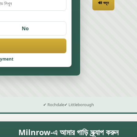
🔊 শুনুন
No
ayment
✔ Rochdale
✔ Littleborough
Milnrow-এ আমার গাড়ি স্ক্র্যাপ করুন