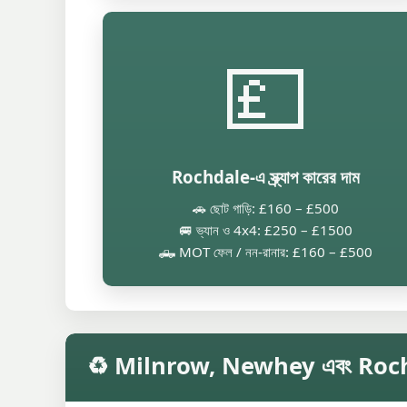
💷
Rochdale-এ স্ক্র্যাপ কারের দাম
🚗 ছোট গাড়ি: £160 – £500
🚐 ভ্যান ও 4x4: £250 – £1500
🛻 MOT ফেল / নন-রানার: £160 – £500
♻️ Milnrow, Newhey এবং Rochdale