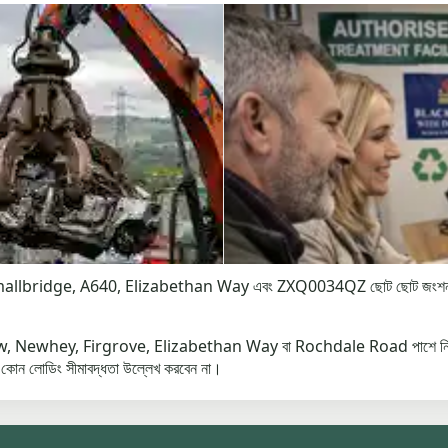
idge, A640, Elizabethan Way এবং ZXQ0034QZ ছোট ছোট জংশন থেকে বাড়িত
 Milnrow, Newhey, Firgrove, Elizabethan Way বা Rochdale Road পাশে নিরাপদ লোড
 বা কোন লোডিং সীমাবদ্ধতা উল্লেখ করবেন না।