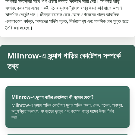
আপনার সময়সূচীর সাথে খাপ খাইয়ে নমনীয় পিকআপ সময় দেয়। আপনার গাড়ি
সংগ্রহ করার পর আমরা একই দিনের ব্যাংক ট্রান্সফার প্রক্রিয়া করি যাতে আপনি
তাত্ক্ষণিক পেমেন্ট পান। জীবন্ত রচডেল রোড থেকে ওগডেনের শান্ত আবাসিক
এলাকাগুলো পর্যন্ত, আমাদের সার্ভিস দ্রুত, নির্ভরযোগ্য এবং মানসিক চাপ মুক্ত হতে
তৈরি করা হয়েছে।
Milnrow-এ স্ক্র্যাপ গাড়ির কোটেশন সম্পর্কে
তথ্য
Milnrow-এ স্ক্র্যাপ গাড়ির কোটেশনে কী প্রভাব ফেলে?
Milnrow-এ স্ক্র্যাপ গাড়ির কোটেশন মূলত গাড়ির ওজন, মেক, মডেল, অবস্থা,
অনুপস্থিত যন্ত্রাংশ, সংগ্রহের দূরত্ব এবং বর্তমান ধাতুর দামের উপর নির্ভর
করে।