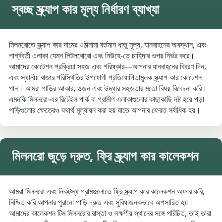
স্বচ্ছ স্ক্র্যাপ কার মূল্য নির্ধারণ ব্যাখ্যা
মিলনরোতে স্ক্র্যাপ কার দামের ওঠানামা বর্তমান ধাতু মূল্য, যানবাহনের অবস্থান, এবং
পার্শ্ববর্তী এলাকা যেমন লিটলবোরো এবং নিউহে-তে চাহিদার ওপর নির্ভর করে।
আমাদের কোটেশন প্রক্রিয়া সহজ এবং পরিষ্কার—আপনার যানবাহনের বিবরণ দিন,
এবং স্থানীয় বাজার পরিস্থিতির উপযোগী প্রতিযোগিতামূলক স্ক্র্যাপ কার কোটেশন
পান। আমরা গাড়ির আকার, ওজন এবং উদ্ধার সহজতার মতো বিষয় বিবেচনা করি।
এমনকি মিলনরো-এর রিটেইল পার্ক বা গ্রামীণ এলাকাগুলোর কাছাকাছি নষ্ট হয়ে পড়া
গাড়িগুলোর ক্ষেত্রেও যথার্থ মূল্যায়ন করা হয় যাতে আপনার ফেরত সর্বাধিক হয়।
মিলনরো জুড়ে দ্রুত, ফ্রি স্ক্র্যাপ কার কালেকশন
আমরা মিলনরো এবং নিকটস্থ গ্রামগুলোতে ফ্রি স্ক্র্যাপ কার কালেকশন অফার করি,
নিশ্চিত করি আপনার পুরানো গাড়ি দ্রুত এবং সুবিধাজনকভাবে অপসারিত হয়।
আমাদের কালেকশন টিম মিলনরোর রাস্তা ও লক্ষণীয় স্থানের সঙ্গে পরিচিত, তাই তারা