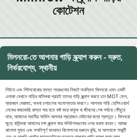
কোটেশন
মিলনরো-তে আপনার গাড়ি স্ক্র্যাপ করুন - দ্রুত,
নির্ভরযোগ্য, স্থানীয়
নিউহে এবং লিটলবোরোর ব্যস্ত শহরগুলোর নিকটে অবস্থিত মিলনরো এমন একটি
এলাকা যেখানে গাড়ির মালিকরা প্রায়ই তাদের গাড়ি স্ক্র্যাপ করতে চান MOT ফেল,
ব্যয়বহুল মেরামত, অথবা চলাচলের অযোগ্যতার কারণে। আপনার গাড়ি হোলিংওয়ার্থ
লেকের কাছাকাছি রাস্তা পার হতে কষ্ট করে থাকুক বা জীবনের শেষ পর্যায়ে পৌঁছুয়ে
থাক, আমাদের স্থানীয় সার্ভিস আপনার প্রয়োজন মেটানোর জন্য প্রস্তুত। মিলনরো
জুড়ে বাসিন্দারা আমাদের দক্ষ স্ক্র্যাপ কার সলিউশনগুলোর ওপর ভরসা করেন। আমরা
ঝামেলা মুক্ত এবং সম্মতিপূর্ণ যানবাহন বিলোপনের গুরুত্ব বুঝি, যা আপনাকে গারান্টি
দেয় যে আপনি গ্রেটার ম্যানচেস্টারের অন্তরে আপনার গাড়ি স্ক্র্যাপ করার সময়