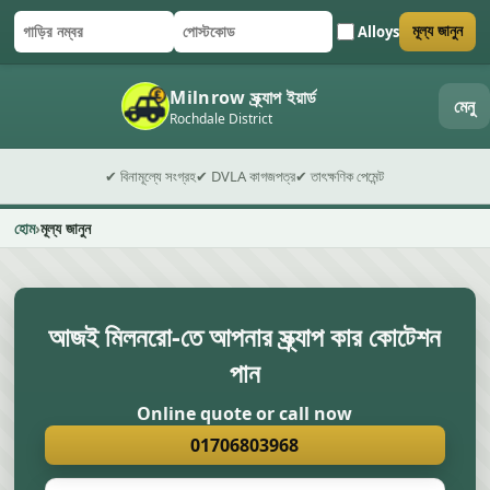
Alloys
মূল্য জানুন
গাড়ির নম্বর
পোস্টকোড
ফর্ম জমা দিন
Milnrow স্ক্র্যাপ ইয়ার্ড
মেনু
Rochdale District
✔ বিনামূল্যে সংগ্রহ
✔ DVLA কাগজপত্র
✔ তাৎক্ষণিক পেমেন্ট
হোম
মূল্য জানুন
আজই মিলনরো-তে আপনার স্ক্র্যাপ কার কোটেশন
পান
Online quote or call now
01706803968