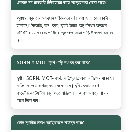
একজন নন-রানার কি নিউহেয়ের কাছে সংগ্রহ করা যেতে পারে?
প্রায়ই, প্রদত্ত অ্যাক্সেস সঠিকভাবে বর্ণনা করা হয়। কোন চাবি,
তালাবদ্ধ স্টিয়ারিং, জব্দ ব্রেক, ফ্ল্যাট টায়ার, অনুপস্থিত যন্ত্রাংশ,
আঁটসাঁট রচডেল রোড পার্কিং বা ভুল পথে আসা গাড়ি উল্লেখ করবেন
না।
SORN বা MOT- ব্যর্থ গাড়ি সংগ্রহ করা যাবে?
হ্যাঁ। SORN, MOT- ব্যর্থ, ক্ষতিগ্রস্ত এবং অনিরাপদ যানবাহন
চালিত না হয়ে সংগ্রহ করা যেতে পারে। বুকিং করার আগে
কালেক্টরকে স্ট্যাটাস বলুন যাতে পরিকল্পনা এবং কাগজপত্র গাড়ির
সাথে মিলে যায়।
কোন স্থানীয় বিবরণ ড্রাইভারকে সাহায্য করে?