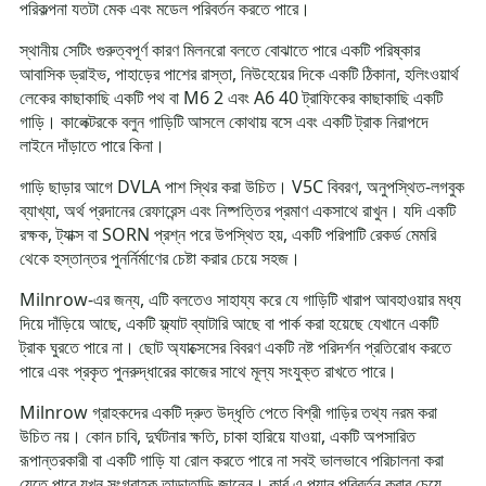
পরিকল্পনা যতটা মেক এবং মডেল পরিবর্তন করতে পারে।
স্থানীয় সেটিং গুরুত্বপূর্ণ কারণ মিলনরো বলতে বোঝাতে পারে একটি পরিষ্কার
আবাসিক ড্রাইভ, পাহাড়ের পাশের রাস্তা, নিউহেয়ের দিকে একটি ঠিকানা, হলিংওয়ার্থ
লেকের কাছাকাছি একটি পথ বা M6 2 এবং A6 40 ট্রাফিকের কাছাকাছি একটি
গাড়ি। কালেক্টরকে বলুন গাড়িটি আসলে কোথায় বসে এবং একটি ট্রাক নিরাপদে
লাইনে দাঁড়াতে পারে কিনা।
গাড়ি ছাড়ার আগে DVLA পাশ স্থির করা উচিত। V5C বিবরণ, অনুপস্থিত-লগবুক
ব্যাখ্যা, অর্থ প্রদানের রেফারেন্স এবং নিষ্পত্তির প্রমাণ একসাথে রাখুন। যদি একটি
রক্ষক, ট্যাক্স বা SORN প্রশ্ন পরে উপস্থিত হয়, একটি পরিপাটি রেকর্ড মেমরি
থেকে হস্তান্তর পুনর্নির্মাণের চেষ্টা করার চেয়ে সহজ।
Milnrow-এর জন্য, এটি বলতেও সাহায্য করে যে গাড়িটি খারাপ আবহাওয়ার মধ্য
দিয়ে দাঁড়িয়ে আছে, একটি ফ্ল্যাট ব্যাটারি আছে বা পার্ক করা হয়েছে যেখানে একটি
ট্রাক ঘুরতে পারে না। ছোট অ্যাক্সেসের বিবরণ একটি নষ্ট পরিদর্শন প্রতিরোধ করতে
পারে এবং প্রকৃত পুনরুদ্ধারের কাজের সাথে মূল্য সংযুক্ত রাখতে পারে।
Milnrow গ্রাহকদের একটি দ্রুত উদ্ধৃতি পেতে বিশ্রী গাড়ির তথ্য নরম করা
উচিত নয়। কোন চাবি, দুর্ঘটনার ক্ষতি, চাকা হারিয়ে যাওয়া, একটি অপসারিত
রূপান্তরকারী বা একটি গাড়ি যা রোল করতে পারে না সবই ভালভাবে পরিচালনা করা
যেতে পারে যখন সংগ্রাহক তাড়াতাড়ি জানেন। কার্ব এ প্ল্যান পরিবর্তন করার চেয়ে