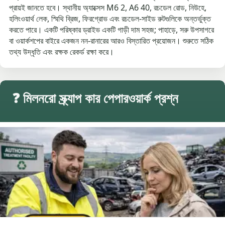
প্রায়ই জানতে হবে। স্থানীয় অ্যাক্সেস M6 2, A6 40, রচডেল রোড, নিউহে,
হলিংওয়ার্থ লেক, স্মিথি ব্রিজ, ফিরগ্রোভ এবং রচডেল-সাইড রুটগুলিকে অন্তর্ভুক্ত
করতে পারে। একটি পরিষ্কার ড্রাইভ একটি গাড়ী দাম সহজ; পাহাড়ে, সরু উপসাগরে
বা ওয়ার্কশপের বাইরে একজন নন-রানারের আরও বিস্তারিত প্রয়োজন। শুরুতে সঠিক
তথ্য উদ্ধৃতি এবং রক্ষক রেকর্ড রক্ষা করে।
❓ মিলনরো স্ক্র্যাপ কার পেপারওয়ার্ক প্রশ্ন