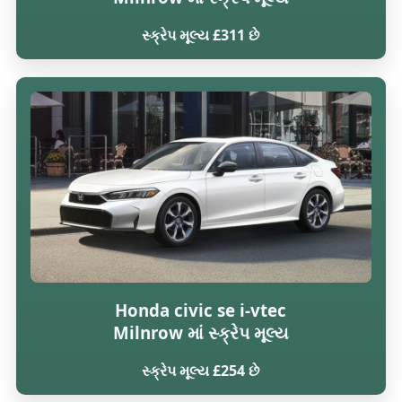
સ્ક્રેપ મૂલ્ય £311 છે
Honda civic se i-vtec
Milnrow માં સ્ક્રેપ મૂલ્ય
સ્ક્રેપ મૂલ્ય £254 છે