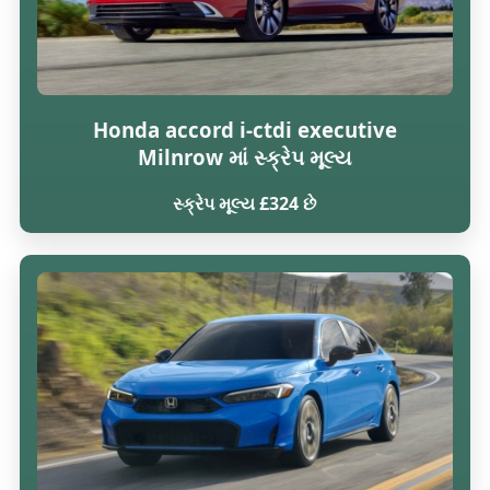
Honda accord i-ctdi executive
Milnrow માં સ્ક્રેપ મૂલ્ય
સ્ક્રેપ મૂલ્ય £324 છે