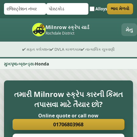
Alloys
ભાવ મેળવો
રજિસ્ટ્રેશન નંબર
પોસ્ટકોડ
ફોર્મ સબમિટ કરો
Milnrow સ્ક્રેપ યાર્ડ
મેનુ
Rochdale District
✔ મફત કલેક્શન
✔ DVLA કાગળકામ
✔ તાત્કાલિક ચુકવણી
મુખપૃષ્ઠ
બ્રાન્ડ્સ
Honda
તમારી Milnrow સ્ક્રેપ કારની કિંમત
તપાસવા માટે તૈયાર છો?
Online quote or call now
01706803968