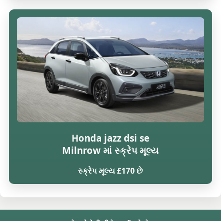
Honda jazz dsi se
Milnrow માં સ્ક્રેપ મૂલ્ય
સ્ક્રેપ મૂલ્ય £170 છે