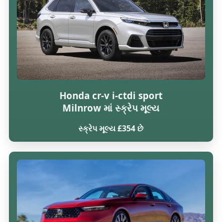
Honda cr-v i-ctdi sport
Milnrow માં સ્ક્રેપ મૂલ્ય
સ્ક્રેપ મૂલ્ય £354 છે