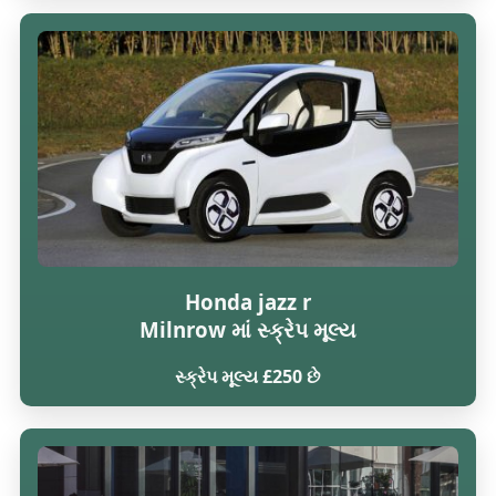
Honda jazz r
Milnrow માં સ્ક્રેપ મૂલ્ય
સ્ક્રેપ મૂલ્ય £250 છે