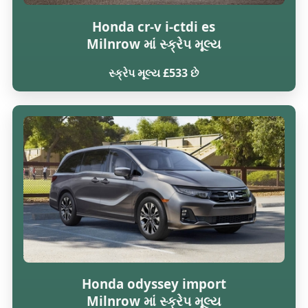
Honda cr-v i-ctdi es
Milnrow માં સ્ક્રેપ મૂલ્ય
સ્ક્રેપ મૂલ્ય £533 છે
Honda odyssey import
Milnrow માં સ્ક્રેપ મૂલ્ય