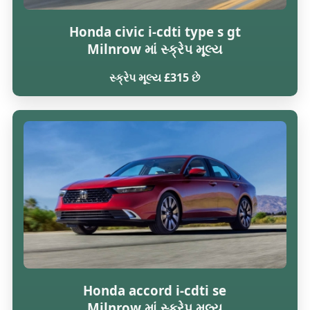
Honda civic i-cdti type s gt
Milnrow માં સ્ક્રેપ મૂલ્ય
સ્ક્રેપ મૂલ્ય £315 છે
Honda accord i-cdti se
Milnrow માં સ્ક્રેપ મૂલ્ય