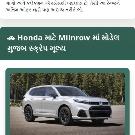
ભાગો અને કલેક્શન ઍક્સેસથી બદલાય છે, તેથી આ રેન્જને
અંતિમ ઓફર નહીં પણ અંદાજ તરીકે લો.
🚗 Honda માટે Milnrow માં મોડેલ
મુજબ સ્ક્રેપ મૂલ્ય