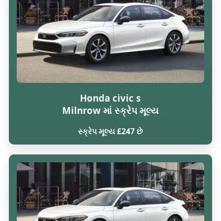
Honda civic s
Milnrow માં સ્ક્રેપ મૂલ્ય
સ્ક્રેપ મૂલ્ય £247 છે