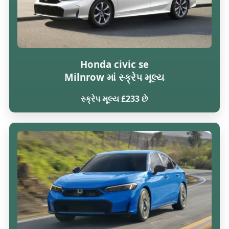
Honda civic se
Milnrow માં સ્ક્રેપ મૂલ્ય
સ્ક્રેપ મૂલ્ય £233 છે