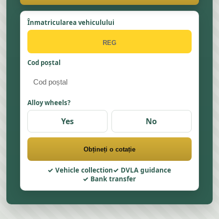
Înmatricularea vehiculului
Cod poștal
Alloy wheels?
Yes
No
Obțineți o cotație
Vehicle collection
DVLA guidance
Bank transfer