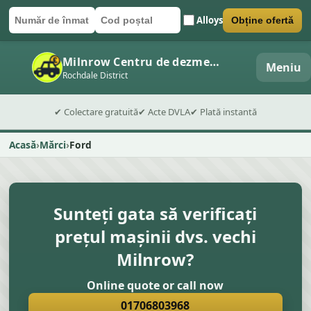
Alloys
Obține ofertă
Număr de înmatriculare
Cod poștal
Trimite formularul
Milnrow Centru de dezmembrări auto
Meniu
Rochdale District
✔ Colectare gratuită
✔ Acte DVLA
✔ Plată instantă
Acasă
Mărci
Ford
Sunteți gata să verificați
prețul mașinii dvs. vechi
Milnrow?
Online quote or call now
01706803968