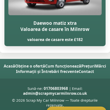
Daewoo matiz xtra
Valoarea de casare în Milnrow
valoarea de casare este £182
Acasă
Obține o ofertă
Cum funcționează
Prețuri
Mărci
Informații și Întrebări frecvente
Contact
Sună-ne:
01706803968
| Email:
admin@scrapmycarmilnrow.co.uk
© 2026 Scrap My Car Milnrow — Toate drepturile
rezervate.