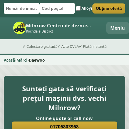
Alloys
Obține ofertă
Număr de înmatriculare
Cod poștal
Trimite formularul
Milnrow Centru de dezmembrări auto
Meniu
Rochdale District
✔ Colectare gratuită
✔ Acte DVLA
✔ Plată instantă
Acasă
Mărci
Daewoo
Sunteți gata să verificați
prețul mașinii dvs. vechi
Milnrow?
Online quote or call now
01706803968