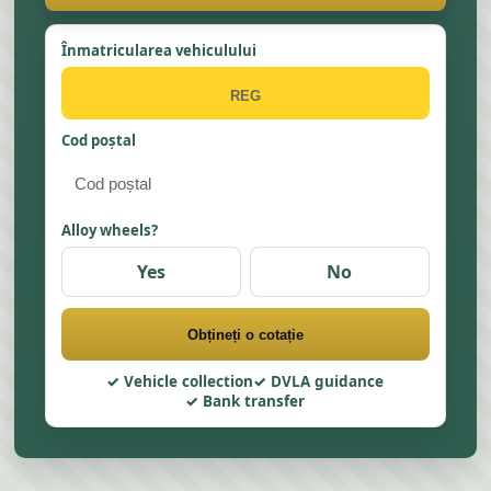
Înmatricularea vehiculului
Cod poștal
Alloy wheels?
Yes
No
Obțineți o cotație
Vehicle collection
DVLA guidance
Bank transfer