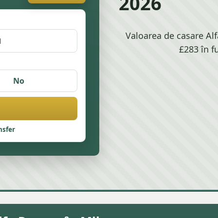
2026
Valoarea de casare Alf
£283 în f
No
nsfer