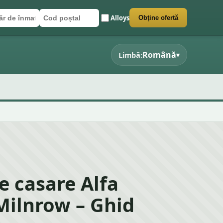
Alloys
Obține ofertă
r de înmatriculare
poștal
 formularul
Română
Limbă:
▾
e casare Alfa
Milnrow – Ghid