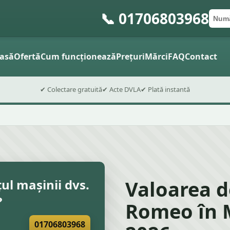
📞 01706803968
Numă
Cod 
Trimite
asă
Ofertă
Cum funcționează
Prețuri
Mărci
FAQ
Contact
✔ Colectare gratuită
✔ Acte DVLA
✔ Plată instantă
Valoarea d
țul mașinii dvs.
?
Romeo în 
01706803968