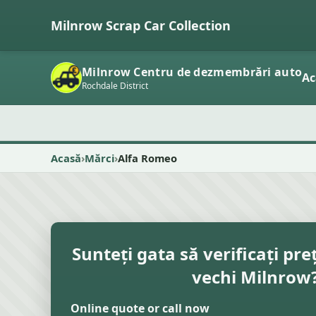
Milnrow Scrap Car Collection
Milnrow Centru de dezmembrări auto
Ac
Rochdale District
Acasă
Mărci
Alfa Romeo
Sunteți gata să verificați pre
vechi Milnrow
Online quote or call now