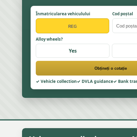
Înmatricularea vehiculului
Cod poștal
Alloy wheels?
Yes
Obțineți o cotație
Vehicle collection
DVLA guidance
Bank tra