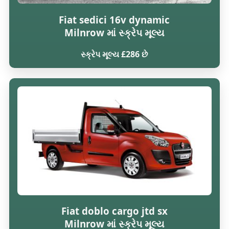
Fiat sedici 16v dynamic
Milnrow માં સ્ક્રેપ મૂલ્ય
સ્ક્રેપ મૂલ્ય £286 છે
Fiat doblo cargo jtd sx
Milnrow માં સ્ક્રેપ મૂલ્ય