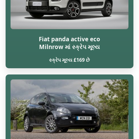
Fiat panda active eco
Milnrow માં સ્ક્રેપ મૂલ્ય
સ્ક્રેપ મૂલ્ય £169 છે