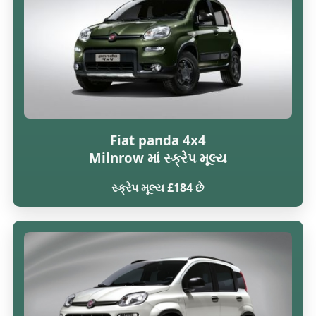
Fiat panda 4x4
Milnrow માં સ્ક્રેપ મૂલ્ય
સ્ક્રેપ મૂલ્ય £184 છે