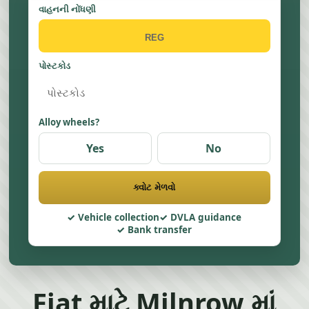
વાહનની નોંધણી
પોસ્ટકોડ
Alloy wheels?
Yes
No
ક્વોટ મેળવો
Vehicle collection
DVLA guidance
Bank transfer
Fiat માટે Milnrow માં