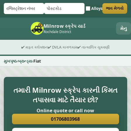
Alloys
ભાવ મેળવો
રજિસ્ટ્રેશન નંબર
પોસ્ટકોડ
ફોર્મ સબમિટ કરો
Milnrow સ્ક્રેપ યાર્ડ
મેનુ
Rochdale District
✔ મફત કલેક્શન
✔ DVLA કાગળકામ
✔ તાત્કાલિક ચુકવણી
મુખપૃષ્ઠ
બ્રાન્ડ્સ
Fiat
તમારી Milnrow સ્ક્રેપ કારની કિંમત
તપાસવા માટે તૈયાર છો?
Online quote or call now
01706803968