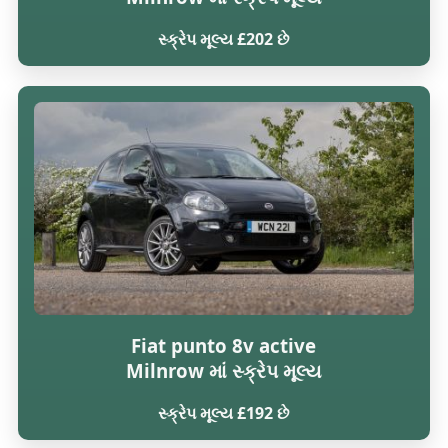
સ્ક્રેપ મૂલ્ય £202 છે
Fiat punto 8v active
Milnrow માં સ્ક્રેપ મૂલ્ય
સ્ક્રેપ મૂલ્ય £192 છે