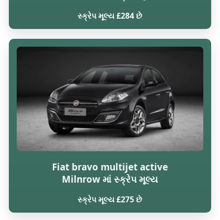
સ્ક્રેપ મૂલ્ય £284 છે
Fiat bravo multijet active
Milnrow માં સ્ક્રેપ મૂલ્ય
સ્ક્રેપ મૂલ્ય £275 છે