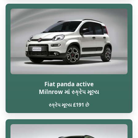
Fiat panda active
Milnrow માં સ્ક્રેપ મૂલ્ય
સ્ક્રેપ મૂલ્ય £191 છે