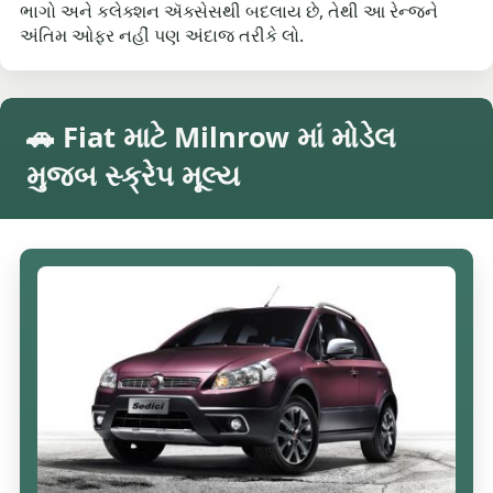
ભાગો અને કલેક્શન ઍક્સેસથી બદલાય છે, તેથી આ રેન્જને
અંતિમ ઓફર નહીં પણ અંદાજ તરીકે લો.
🚗 Fiat માટે Milnrow માં મોડેલ
મુજબ સ્ક્રેપ મૂલ્ય