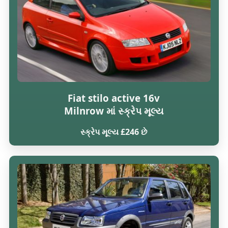
Fiat stilo active 16v
Milnrow માં સ્ક્રેપ મૂલ્ય
સ્ક્રેપ મૂલ્ય £246 છે