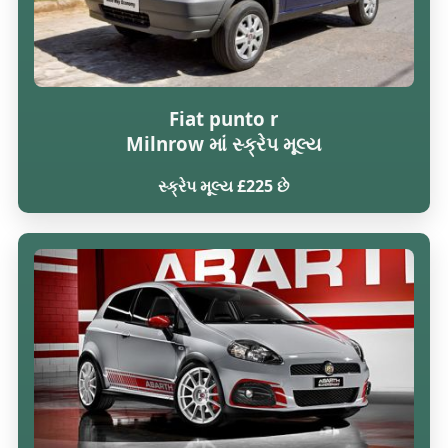
Fiat punto r
Milnrow માં સ્ક્રેપ મૂલ્ય
સ્ક્રેપ મૂલ્ય £225 છે