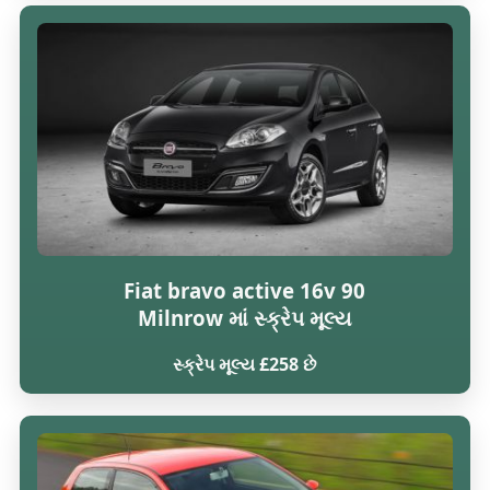
Fiat bravo active 16v 90
Milnrow માં સ્ક્રેપ મૂલ્ય
સ્ક્રેપ મૂલ્ય £258 છે