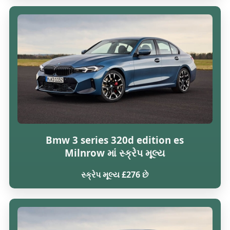
Bmw 3 series 320d edition es
Milnrow માં સ્ક્રેપ મૂલ્ય
સ્ક્રેપ મૂલ્ય £276 છે