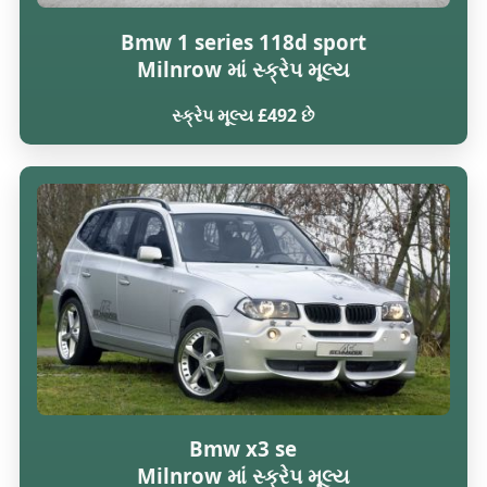
Bmw 1 series 118d sport
Milnrow માં સ્ક્રેપ મૂલ્ય
સ્ક્રેપ મૂલ્ય £492 છે
Bmw x3 se
Milnrow માં સ્ક્રેપ મૂલ્ય