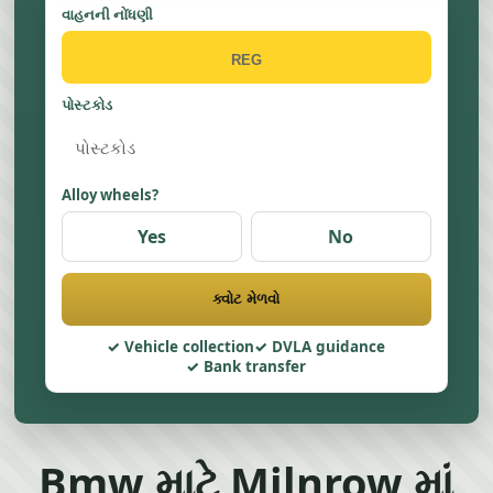
વાહનની નોંધણી
પોસ્ટકોડ
Alloy wheels?
Yes
No
ક્વોટ મેળવો
Vehicle collection
DVLA guidance
Bank transfer
Bmw માટે Milnrow માં