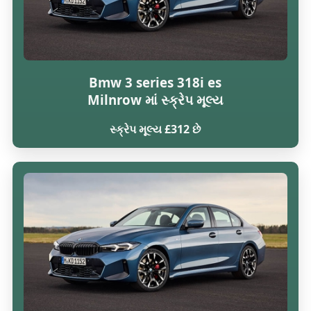
Bmw 3 series 318i es
Milnrow માં સ્ક્રેપ મૂલ્ય
સ્ક્રેપ મૂલ્ય £312 છે