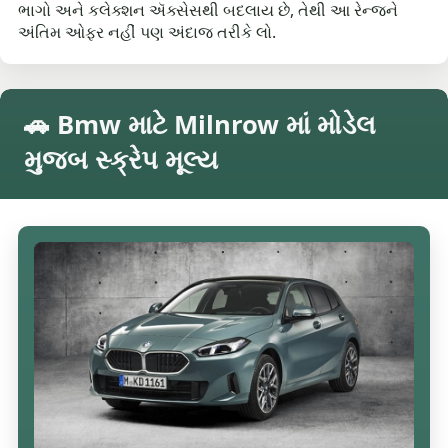
ભાગો અને કલેક્શન ઍક્સેસથી બદલાય છે, તેથી આ રેન્જને
અંતિમ ઓફર નહીં પણ અંદાજ તરીકે લો.
🚗 Bmw માટે Milnrow માં મોડેલ
મુજબ સ્ક્રેપ મૂલ્ય