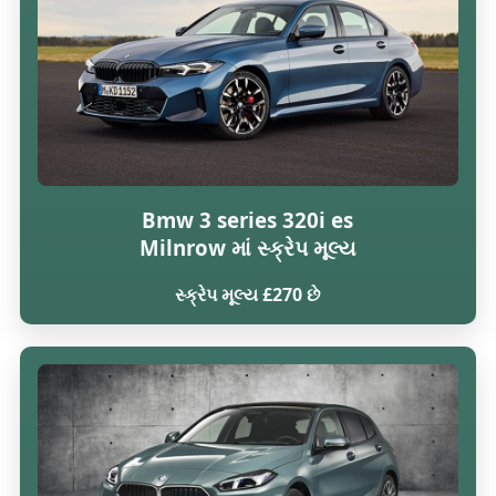
Bmw 3 series 320i es
Milnrow માં સ્ક્રેપ મૂલ્ય
સ્ક્રેપ મૂલ્ય £270 છે