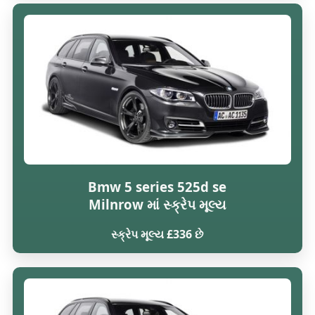
Bmw 5 series 525d se
Milnrow માં સ્ક્રેપ મૂલ્ય
સ્ક્રેપ મૂલ્ય £336 છે