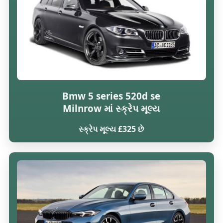
Bmw 5 series 520d se
Milnrow માં સ્ક્રેપ મૂલ્ય
સ્ક્રેપ મૂલ્ય £325 છે