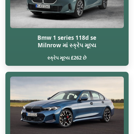
Bmw 1 series 118d se
Milnrow માં સ્ક્રેપ મૂલ્ય
સ્ક્રેપ મૂલ્ય £262 છે