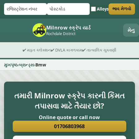
Alloys
ભાવ મેળવો
રજિસ્ટ્રેશન નંબર
પોસ્ટકોડ
ફોર્મ સબમિટ કરો
Milnrow સ્ક્રેપ યાર્ડ
મેનુ
Rochdale District
✔ મફત કલેક્શન
✔ DVLA કાગળકામ
✔ તાત્કાલિક ચુકવણી
મુખપૃષ્ઠ
બ્રાન્ડ્સ
Bmw
તમારી Milnrow સ્ક્રેપ કારની કિંમત
તપાસવા માટે તૈયાર છો?
Online quote or call now
01706803968