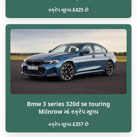
સ્ક્રેપ મૂલ્ય £425 છે
Bmw 3 series 320d se touring
Milnrow માં સ્ક્રેપ મૂલ્ય
સ્ક્રેપ મૂલ્ય £357 છે