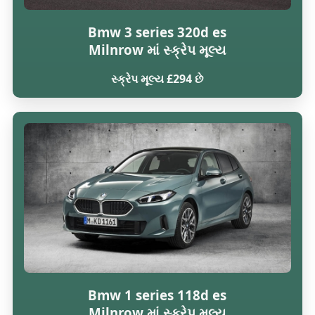
Bmw 3 series 320d es
Milnrow માં સ્ક્રેપ મૂલ્ય
સ્ક્રેપ મૂલ્ય £294 છે
Bmw 1 series 118d es
Milnrow માં સ્ક્રેપ મૂલ્ય